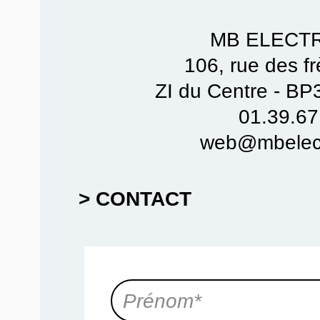
MB ELECT
106, rue des f
ZI du Centre - B
01.39.67
web@mbelect
> CONTACT