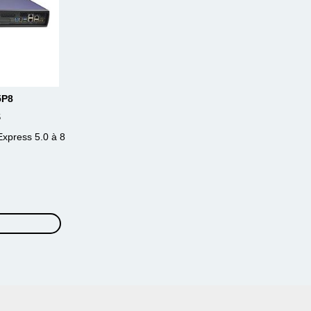
5P8
S
Express 5.0 à 8