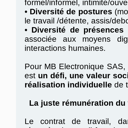
formel/informel, intimité/ouv
•
Diversité de postures
(mob
le travail /détente, assis/debo
•
Diversité de présences 
associée aux moyens digi
interactions humaines.
Pour MB Electronique SAS, la
est
un défi, une valeur soc
réalisation individuelle
de t
La juste rémunération du t
Le contrat de travail, d