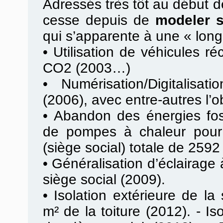
Adressés très tôt au début de
cesse depuis de
modeler 
qui s’apparente à une « lon
•
Utilisation de véhicules ré
CO2 (2003…)
•
Numérisation/Digitalisa
(2006), avec entre-autres l’o
•
Abandon des énergies fossi
de pompes à chaleur pour 
(siège social) totale de 2592
•
Généralisation d’éclairag
siège social (2009).
•
Isolation extérieure de la
m² de la toiture (2012). - Is