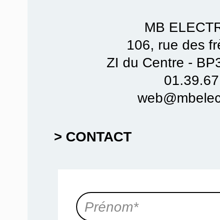
MB ELECT
106, rue des f
ZI du Centre - B
01.39.67
web@mbelect
> CONTACT