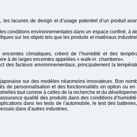
s, les lacunes de design et d’usage potentiel d’un produit ava
les conditions environnementales dans un espace confiné, à de
ques sur les objets tels que les produits et matériaux industriel
enceintes climatiques, créent de l’humidité et des tempéra
oire à de larges enceintes appelées « walk-in chambers».
act des facteurs environnementaux, principalement la températ
ion japonaise sur des modèles néanmoins innovateurs. Bon nom
s de personnalisation et des fonctionnalités en option ou en 
trielles tout comme à celles de la recherche et du dévellopeme
'assurance qualité des produits dans des conditions d’humidité
ications dans les tests de l'automobile, le test des batteries,
essais dans d'autres industries.