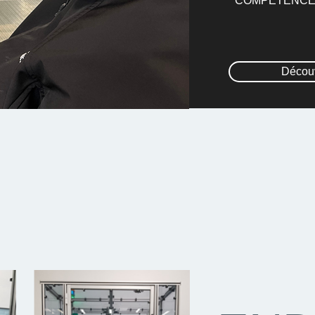
COMPETENC
Découv