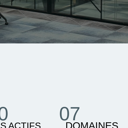
0
07
DOMAINES
S ACTIFS