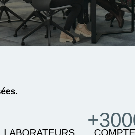
sées.
+300
LLABORATEURS
COMPTE