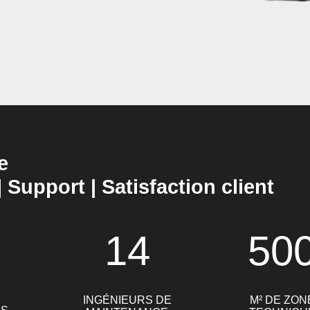
e
| Support | Satisfaction client
14
50
INGÉNIEURS DE
M² DE ZON