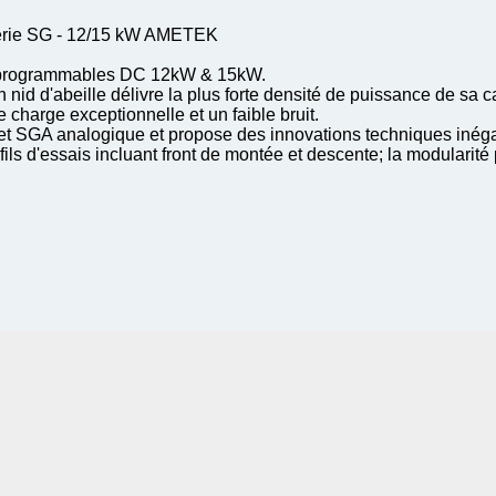
érie SG - 12/15 kW AMETEK
s programmables DC 12kW & 15kW.
 nid d'abeille délivre la plus forte densité de puissance de sa c
 charge exceptionnelle et un faible bruit.
te et SGA analogique et propose des innovations techniques inég
ls d'essais incluant front de montée et descente; la modularité