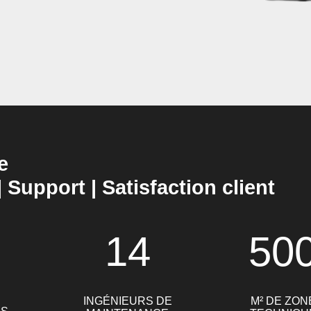
e
| Support | Satisfaction client
14
50
INGÉNIEURS DE
M² DE ZON