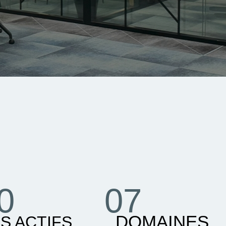
0
07
DOMAINES
S ACTIFS