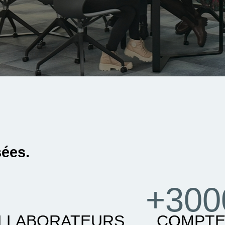
sées.
+300
LLABORATEURS
COMPTE