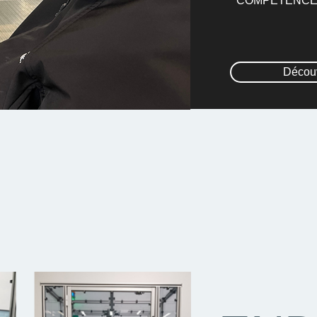
COMPETENC
Découv