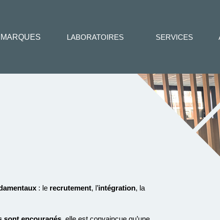
MARQUES
LABORATOIRES
SERVICES
damentaux
: le
recrutement
, l’
intégration
,
la
s
sont encouragés
, elle est
convaincue qu’une