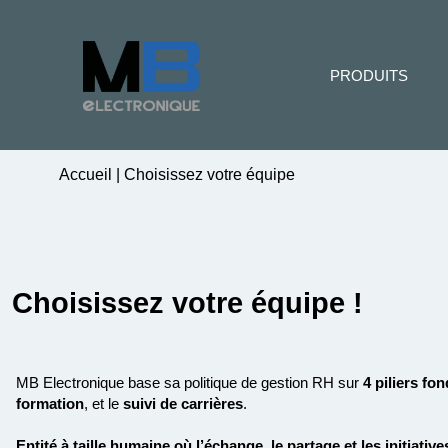
PRODUITS
Accueil
|
Choisissez votre équipe
Choisissez votre équipe !
MB Electronique base sa politique de gestion RH sur
4 piliers
fon
formation
,
et le
suivi de carrières
.
E
ntité à taille humaine
où l’
échange
, le
partage
et les
initiative