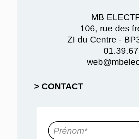
MB ELECT
106, rue des f
ZI du Centre - B
01.39.67
web@mbelect
> CONTACT