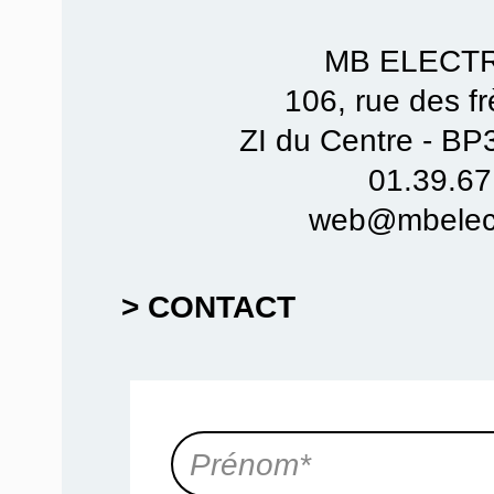
MB ELECT
106, rue des f
ZI du Centre - B
01.39.67
web@mbelect
> CONTACT