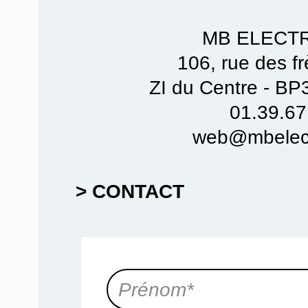
MB ELECT
106, rue des f
ZI du Centre - B
01.39.67
web@mbelect
> CONTACT