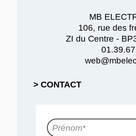
MB ELECT
106, rue des f
ZI du Centre - B
01.39.67
web@mbelect
> CONTACT