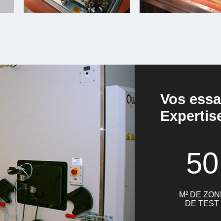
Vos essa
Expertis
50
M² DE ZON
DE TEST