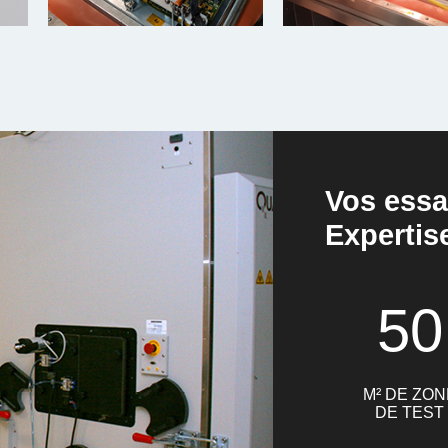
Vos essa
Expertis
50
M² DE ZON
DE TEST