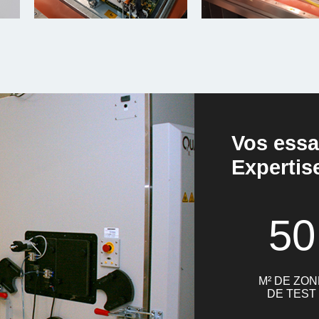
Vos essa
Expertis
50
M² DE ZON
DE TEST