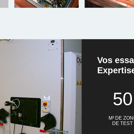
Vos essa
Expertis
50
M² DE ZON
DE TEST