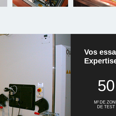
Vos essa
Expertis
50
M² DE ZON
DE TEST