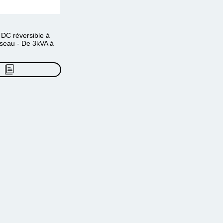
DC réversible à
éseau - De 3kVA à