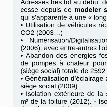
Adressés très tôt au début de
cesse depuis de
modeler 
qui s’apparente à une « lon
•
Utilisation de véhicules ré
CO2 (2003…)
•
Numérisation/Digitalisa
(2006), avec entre-autres l’o
•
Abandon des énergies fossi
de pompes à chaleur pour 
(siège social) totale de 2592
•
Généralisation d’éclairag
siège social (2009).
•
Isolation extérieure de la
m² de la toiture (2012). - Is