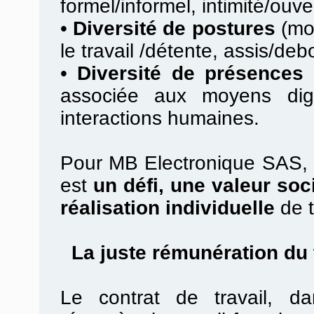
formel/informel, intimité/ouv
•
Diversité de postures
(mob
le travail /détente, assis/debo
•
Diversité de présences 
associée aux moyens digi
interactions humaines.
Pour MB Electronique SAS, la
est
un défi, une valeur soc
réalisation individuelle
de t
La juste rémunération du t
Le contrat de travail, d