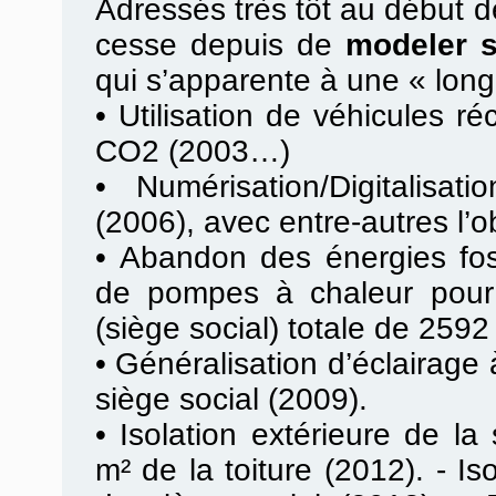
Adressés très tôt au début de
cesse depuis de
modeler 
qui s’apparente à une « lon
•
Utilisation de véhicules ré
CO2 (2003…)
•
Numérisation/Digitalisa
(2006), avec entre-autres l’o
•
Abandon des énergies fossi
de pompes à chaleur pour 
(siège social) totale de 2592
•
Généralisation d’éclairag
siège social (2009).
•
Isolation extérieure de la
m² de la toiture (2012). - Is