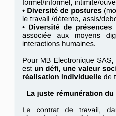
formel/informel, intimité/ouv
•
Diversité de postures
(mob
le travail /détente, assis/debo
•
Diversité de présences 
associée aux moyens digi
interactions humaines.
Pour MB Electronique SAS, la
est
un défi, une valeur soc
réalisation individuelle
de t
La juste rémunération du t
Le contrat de travail, d