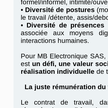
formel/informel, intimité/ouv
•
Diversité de postures
(mob
le travail /détente, assis/debo
•
Diversité de présences 
associée aux moyens digi
interactions humaines.
Pour MB Electronique SAS, la
est
un défi, une valeur soc
réalisation individuelle
de t
La juste rémunération du t
Le contrat de travail, d