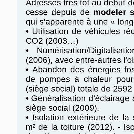
Adressés très tôt au début de
cesse depuis de
modeler 
qui s’apparente à une « lon
•
Utilisation de véhicules ré
CO2 (2003…)
•
Numérisation/Digitalisa
(2006), avec entre-autres l’o
•
Abandon des énergies fossi
de pompes à chaleur pour 
(siège social) totale de 2592
•
Généralisation d’éclairag
siège social (2009).
•
Isolation extérieure de la
m² de la toiture (2012). - Is