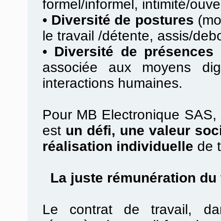
formel/informel, intimité/ouv
•
Diversité de postures
(mob
le travail /détente, assis/debo
•
Diversité de présences 
associée aux moyens digi
interactions humaines.
Pour MB Electronique SAS, la
est
un défi, une valeur soc
réalisation individuelle
de t
La juste rémunération du t
Le contrat de travail, d