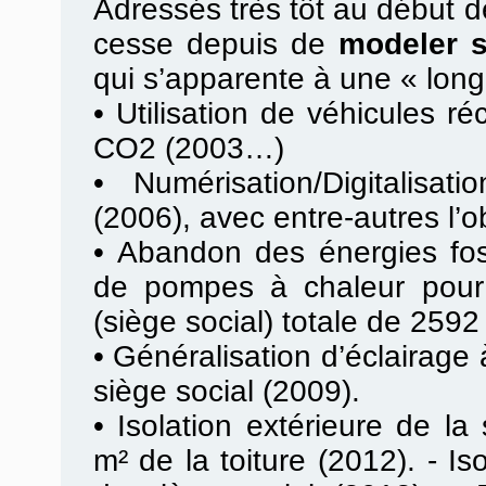
Adressés très tôt au début de
cesse depuis de
modeler 
qui s’apparente à une « lon
•
Utilisation de véhicules ré
CO2 (2003…)
•
Numérisation/Digitalisa
(2006), avec entre-autres l’o
•
Abandon des énergies fossi
de pompes à chaleur pour 
(siège social) totale de 2592
•
Généralisation d’éclairag
siège social (2009).
•
Isolation extérieure de la
m² de la toiture (2012). - Is