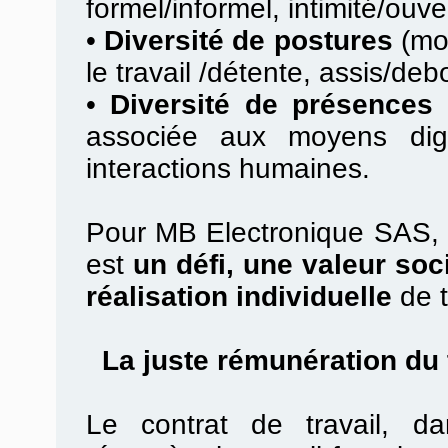
formel/informel, intimité/ouv
•
Diversité de postures
(mob
le travail /détente, assis/debo
•
Diversité de présences 
associée aux moyens digi
interactions humaines.
Pour MB Electronique SAS, la
est
un défi, une valeur soc
réalisation individuelle
de t
La juste rémunération du t
Le contrat de travail, d