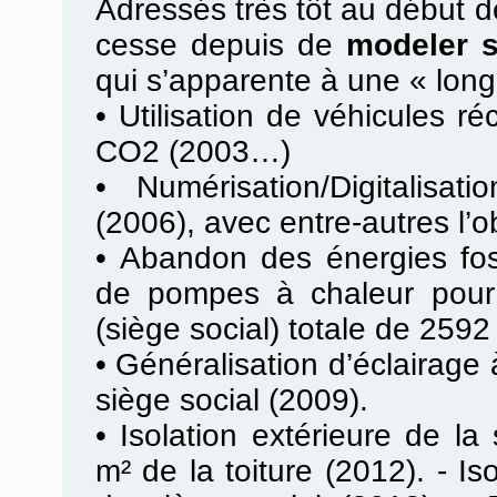
Adressés très tôt au début de
cesse depuis de
modeler 
qui s’apparente à une « lon
•
Utilisation de véhicules ré
CO2 (2003…)
•
Numérisation/Digitalisa
(2006), avec entre-autres l’o
•
Abandon des énergies fossi
de pompes à chaleur pour 
(siège social) totale de 2592
•
Généralisation d’éclairag
siège social (2009).
•
Isolation extérieure de la
m² de la toiture (2012). - Is