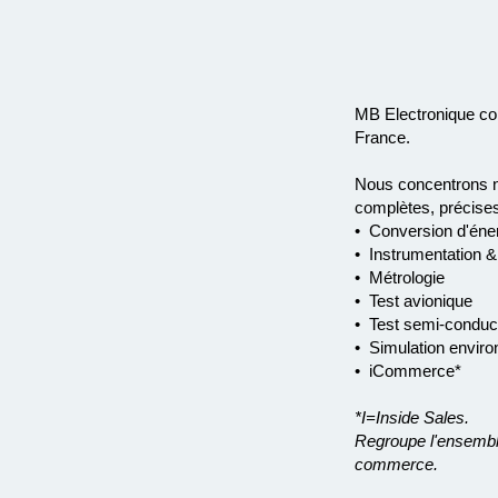
MB Electronique con
France.
Nous concentrons no
complètes, précises
• Conversion d'éne
• Instrumentation &
• Métrologie
• Test avionique
• Test semi-conduc
• Simulation envir
• iCommerce*
*I=Inside Sales.
Regroupe l'ensemble
commerce.