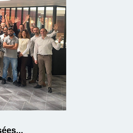
ées...