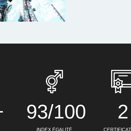
+
93/100
2
INDEX ÉGALITÉ
CERTIFICA