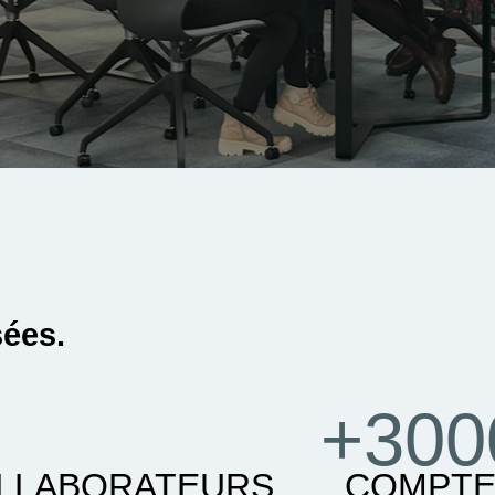
sées.
+300
LLABORATEURS
COMPTE