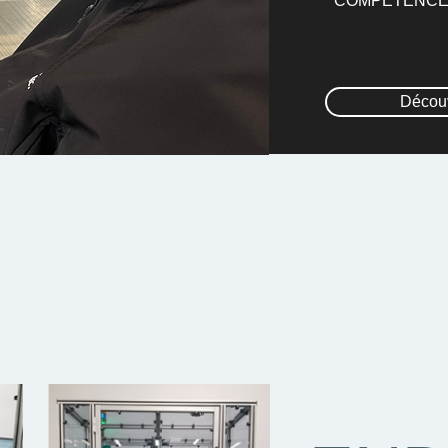
COMPETENC
Découv