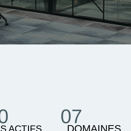
0
07
DOMAINES
S ACTIFS