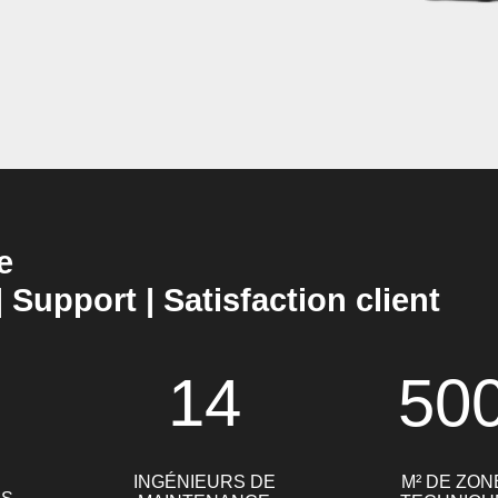
e
| Support | Satisfaction client
14
50
INGÉNIEURS DE
M² DE ZON