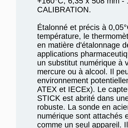
+160°C, 6,35 x 508 mm -
CALIBRATION.
Étalonné et précis à 0,05
température, le thermomèt
en matière d'étalonnage d
applications pharmaceutiqu
un substitut numérique à
mercure ou à alcool. Il peu
environnement potentielle
ATEX et IECEx). Le capteu
STICK est abrité dans une
robuste. La sonde en acier
numérique sont attachés 
comme un seul appareil. Il