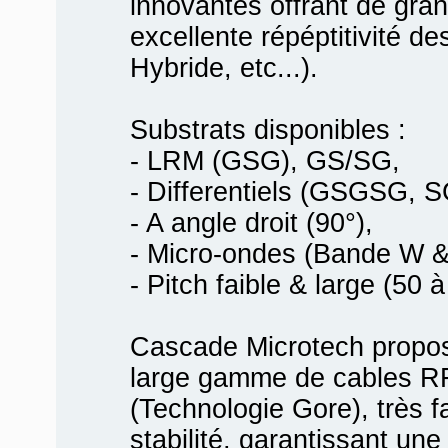
innovantes offrant de gran
excellente répéptitivité
Hybride, etc...).
Substrats disponibles :
- LRM (GSG), GS/SG,
- Differentiels (GSGSG,
- A angle droit (90°),
- Micro-ondes (Bande W & 
- Pitch faible & large (50
Cascade Microtech propo
large gamme de cables R
(Technologie Gore), très f
stabilité, garantissant un