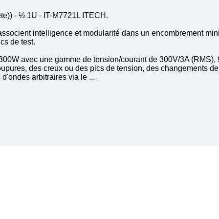
e)) - ½ 1U - IT-M7721L ITECH.
socient intelligence et modularité dans un encombrement minim
cs de test.
300W avec une gamme de tension/courant de 300V/3A (RMS), 9A (
coupures, des creux ou des pics de tension, des changements 
'ondes arbitraires via le ...