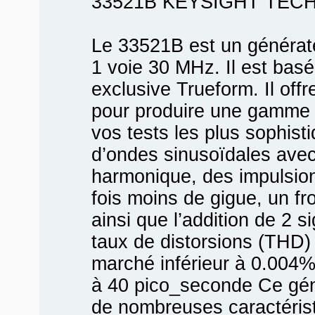
33521B KEYSIGHT TEC
Le 33521B est un générate
1 voie 30 MHz. Il est basé
exclusive Trueform. Il off
pour produire une gamme 
vos tests les plus sophist
d’ondes sinusoïdales avec
harmonique, des impulsio
fois moins de gigue, un fr
ainsi que l’addition de 2 
taux de distorsions (THD) 
marché inférieur à 0.004% a
à 40 pico_seconde Ce géné
de nombreuses caractérist